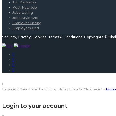
Job Packages
Post New Job
Jobs Listing
Jobs Style Grid
Employer Listing
Employers Grid
Security, Privacy, Cookies, Terms & Conditions. Copyrights © Bha
Required 'Candidate' login to applying this job.
Click here to
logou
Login to your account