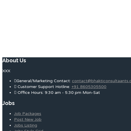
About Us
XXX
General/Marketing Contact:
contact@bhakticonsultaants
Customer Support Hotline:
+91 8605305500
Office Hours: 9:30 am - 5:30 pm Mon-Sat
Jobs
Job Packages
Post New Job
Jobs Listing