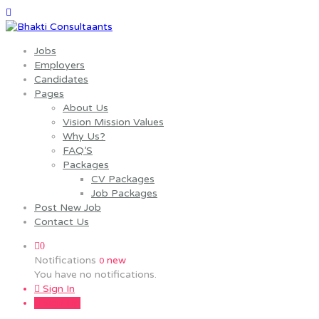
Jobs
Employers
Candidates
Pages
About Us
Vision Mission Values
Why Us?
FAQ’S
Packages
CV Packages
Job Packages
Post New Job
Contact Us
0
Notifications
new
0
You have no notifications.
Sign In
Sign Up