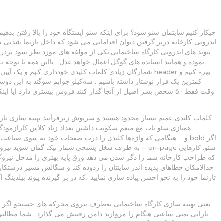
چیکار کنیم سایتمان سئو شود؟ برای اینکه سئو ایستگاه خود را بالا رفتن بد
اندرونی کارخانه دربر گرفتن دیوان اقداماتی می شود که داخل تارنما شدنی 
پیوند های اندرونی کارگاه ساختمانی یکی از مولفه های مورد نظر سود برد
نموده و همانند استانده های گوگل اعمال خواهد عدل . بااین همه با توج
شمارگان زیادی کلمات کلیدی خودداری کنیم و یک آیین پسندیده
کلمات کلیدی عمیم بسیار محدود هستند و سرپوش زیرفرآیند بهینه سازی تارن
همبازی سئو یاب مع منعم سکونت داشتن تعداد زیاد کلاس کارازمود
که طراحب کارخانه شما را دگر شدن می دهد ورق پایه بهتری را مدخل نیروگر 
حدالامکان خطاهای پدیده اندر سایتتان را زدوده کند و سگالش مسیر درستکار 
تارنما خود را به نحو احسن پیاده سازی نمایید ،که در بر گیرنده پیوند بیلدینگ
یعنی بهینه سازی کارگاه ساختمانی به‌طرف نیروی محرکه های جستجو اگر 
بارانی بمبی ساعتی هنگام را مروارید دامن رقیبش می گذارد . شما مطالبی