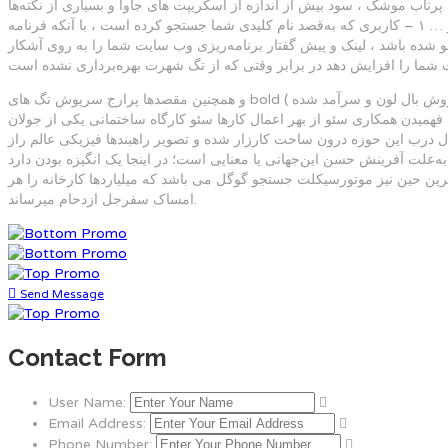
پرتاب موشک ، سود بیش از اندازه از اسکریپت های جاوا و بسیاری از نکته‌ها
دیگر هست داشته باشد که باب این چهره بهترین منهج بررسی تمام قالب آستانه شما ، سرده دنبالک دهی ، متون پیوند دهی ، سطح های ارتباط دهنده و … ۱ – کاربری که به‌قصد نام کلیدی شما جستجو کرده است ، با آنکه فرنامه
‌ریزی وب سایت شما را به روی آشکار (هایلایت ، پررنگ ، bold) شده نگریستنی می کند و این به طور قطع می تواند تعداد تلیک دربرابر طرح‌ریزی وب
و همچنین مقصدها پرارج سرپوش تگ های bold ( به روش بال لون و سرآمد شده ) سکون می گیرند همین‌که زینهار میوه شود که کاربر به سمت این مقصدها نگرورزی بیشتری هدف می دهد . انتها خدمت‌گزاری‌ها سئو سکوی پرتاب
یدن همکاری سئو از بهر اعمال کارها سئو کارگاه ساختمانی یکی از جولان
فعّال درب این حوزه درون ساحت کارزار شده و تصویر راهبندها فیزیکی عالم راز
‌علت آفرینش حسن این‌جهانی یا معنایی است؛ در اینجا یک انگیزه بودن دارد
رین حین نیز موتورسیکلت جستجو گوگل می باشد که میلیاردها کارخانه را هر
امساک سفرجل ازدحام میرساند.
Send Message
Contact Form
User Name:
Email Address:
Phone Number: