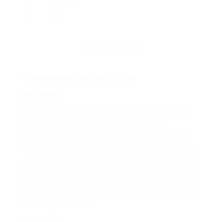
Viewed
13
Company Description
ak-plitka.ru
Салон «Актуальная плитка» предлагает выбор из
более чем 1000 коллекций керамогранита,
мозаики и клинкера от ведущих фабрик Италии,
Испании и России. В ассортименте представлены
материалы различных фактур, от имитации дерева
и мрамора до крупноформатного керамогранита XL
и ступеней. Компания регулярно обновляет каталог
новинками международных выставок, обеспечивая
клиентов самыми модными решениями для отделки
фасадов и интерьеров.
плитка фап