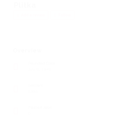
Plitka
Add a review
Follow
Overview
Founded Date
July 8, 1940
Sectors
Sales
Posted Jobs
0