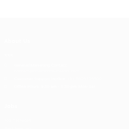
About Us
XXX
General/Marketing Contact:
contact@bhakticonsultaants.com
Customer Support Hotline:
+91 8605305500
Office Hours: 9:30 am - 5:30 pm Mon-Sat
Jobs
Job Packages
Post New Job